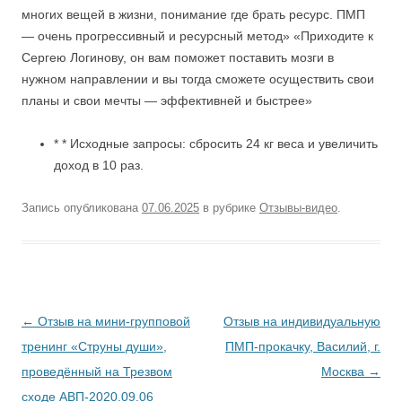
многих вещей в жизни, понимание где брать ресурс. ПМП
— очень прогрессивный и ресурсный метод» «Приходите к
Сергею Логинову, он вам поможет поставить мозги в
нужном направлении и вы тогда сможете осуществить свои
планы и свои мечты — эффективней и быстрее»
* * Исходные запросы: сбросить 24 кг веса и увеличить
доход в 10 раз.
Запись опубликована
07.06.2025
в рубрике
Отзывы-видео
.
Навигация
←
Отзыв на мини-групповой
Отзыв на индивидуальную
по
тренинг «Струны души»,
ПМП-прокачку, Василий, г.
записям
проведённый на Трезвом
Москва
→
сходе АВП-2020.09.06